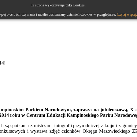
Ta strona wykorzystuje pliki Cookies.
ęcej o celu ich używania i możliwości zmiany ustawień Cookies w przeglądarce.
Czytaj więcej.
14!
ampinoskim Parkiem Narodowym, zaprasza na jubileuszową, X ed
a 2014 roku w Centrum Edukacji Kampinoskiego Parku Narodowego 
h są spotkania z mistrzami fotografii przyrodniczej z kraju i zagrani
nkursowych i wystawa zdjęć członków Okręgu Mazowieckiego ZPFP