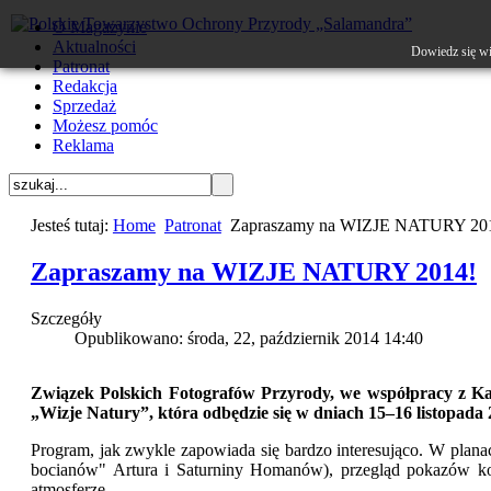
O Magazynie
Aktualności
Dowiedz się wi
Patronat
Redakcja
Sprzedaż
Możesz pomóc
Reklama
Jesteś tutaj:
Home
Patronat
Zapraszamy na WIZJE NATURY 20
Zapraszamy na WIZJE NATURY 2014!
Szczegóły
Opublikowano: środa, 22, październik 2014 14:40
Związek Polskich Fotografów Przyrody, we współpracy z K
„Wizje Natury”, która odbędzie się w dniach 15–16 listopad
Program, jak zwykle zapowiada się bardzo interesująco. W planac
bocianów" Artura i Saturniny Homanów), przegląd pokazów ko
atmosferze.